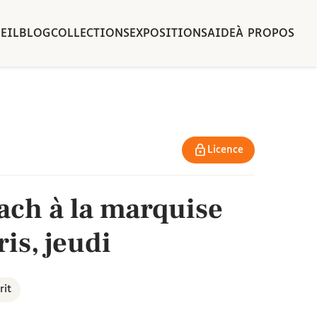
EIL
BLOG
COLLECTIONS
EXPOSITIONS
AIDE
À PROPOS
Licence
ach à la marquise
is, jeudi
rit