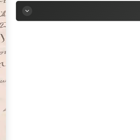
Titre
Lettre de Joseph Reinach à la marquise Arconati-Vi
Auteur
Reinach, Joseph (1856-1921)
Contributeur
Arconati-Visconti, Marie-Louise (1840-1923)
Sources