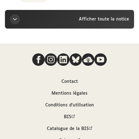
Afficher toute la notice
Titre
Nous suivre
Lettre de Joseph Reinach à la marquise Arconati-
Visconti, 3 janvier
Auteur
Contact
Mentions légales
Reinach, Joseph (1856-1921)
Conditions d'utilisation
Contributeur
BIS
Catalogue de la BIS
Arconati-Visconti, Marie-Louise (1840-1923)