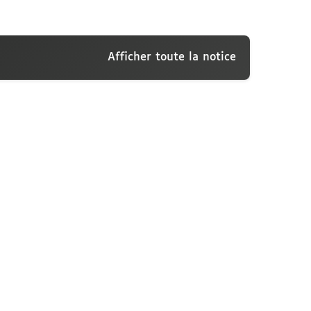
Afficher toute la notice
tifié à la marquise Arconati-Visconti, Paris,
e des archives et manuscrits Calames