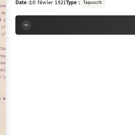
Date :
10 février 1921
Type :
Tapuscrit
Titre
Lettre dactylographiée d'un correspondant non iden
10 février 1921
Contributeur
Arconati-Visconti, Marie-Louise (1840-1923)
Sources
Description hiérarchisée dans le catalogu