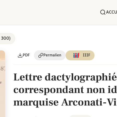
ACCU
 300)
PDF
Permalien
IIIF
Lettre dactylographié
correspondant non ide
marquise Arconati-Vis
février 1921