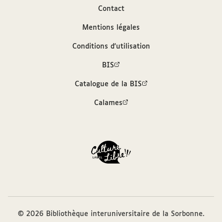
Auteur
Contact
Mentions légales
Bréal, Michel (1832-1915)
Conditions d'utilisation
Contributeur
BIS
Catalogue de la BIS
Arconati-Visconti, Marie-Louise (1840-1923)
Calames
Sources
Description hiérarchisée dans le catalogue
des archives et manuscrits Calames
Bibliothèque interuniversitaire de la
Sorbonne, cote : MSVC 299 F. 8498
© 2026 Bibliothèque interuniversitaire de la Sorbonne.
Format et exemplaire