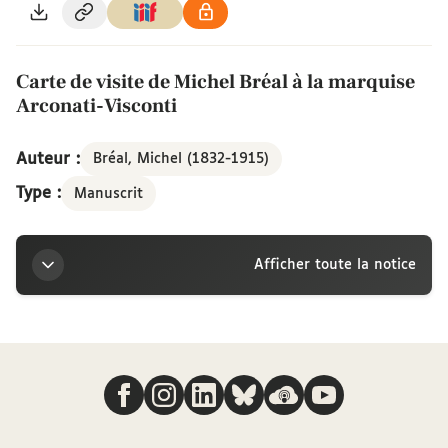
Carte de visite de Michel Bréal à la marquise
Arconati-Visconti
Auteur :
Bréal, Michel (1832-1915)
Type :
Manuscrit
Afficher toute la notice
Titre
Nous suivre
Carte de visite de Michel Bréal à la marquise
Arconati-Visconti