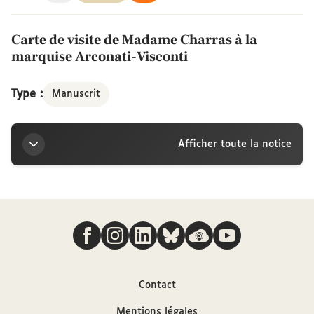
Carte de visite de Madame Charras à la
marquise Arconati-Visconti
Type :
Manuscrit
Afficher toute la notice
Titre
Nous suivre
Carte de visite de Madame Charras à la marquise
Arconati-Visconti
Contributeur
Contact
Mentions légales