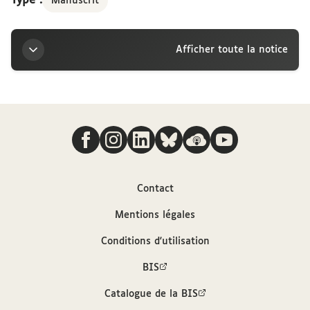
Type :
Manuscrit
Afficher toute la notice
Titre
Nous suivre
Carte pneumatique de Jean Jaurès à la marquise
Arconati-Visconti, Paris
Auteur
Contact
Mentions légales
Jaurès, Jean (1859-1914)
Conditions d'utilisation
Contributeur
BIS
Catalogue de la BIS
Arconati-Visconti, Marie-Louise (1840-1923)