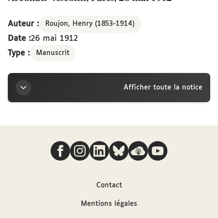
Auteur :
Roujon, Henry (1853-1914)
Date :
26 mai 1912
Type :
Manuscrit
Afficher toute la notice
Titre
Nous suivre
Lettre de Henry Roujon à la marquise Arconati-
Visconti, Paris, 26 mai 1912
Auteur
Contact
Mentions légales
Roujon, Henry (1853-1914)