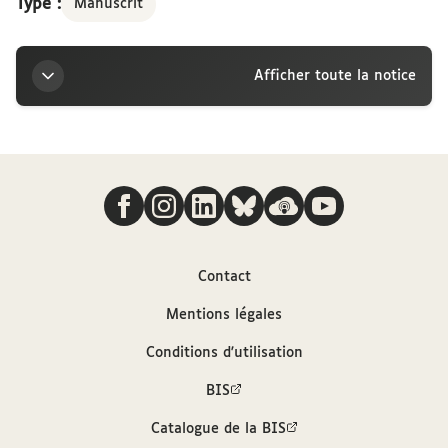
Type :
Manuscrit
Afficher toute la notice
Titre
Nous suivre
Lettre de Lucien Romier à la marquise Arconati-
Visconti, Paris, mardi
Auteur
Contact
Mentions légales
Romier, Lucien (1885-1944)
Conditions d'utilisation
Contributeur
BIS
Catalogue de la BIS
Arconati-Visconti, Marie-Louise (1840-1923)