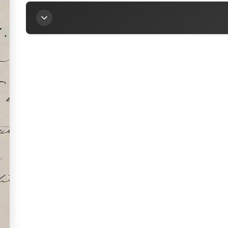
Titre
Lettre de Joseph Reinach à la marquise Arconati-
Auteur
Reinach, Joseph (1856-1921)
Contributeur
Arconati-Visconti, Marie-Louise (1840-1923)
Sources