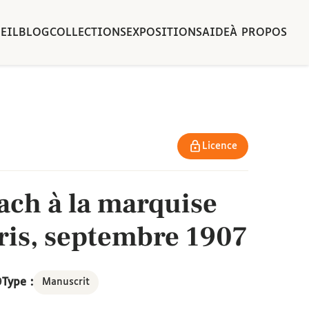
EIL
BLOG
COLLECTIONS
EXPOSITIONS
AIDE
À PROPOS
Licence
ach à la marquise
ris, septembre 1907
9
Type :
Manuscrit