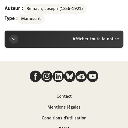
Auteur :
Reinach, Joseph (1856-1921)
Type :
Manuscrit
Afficher toute la notice
Titre
Nous suivre
Lettre de Joseph Reinach à la marquise Arconati-
Visconti, Paris, jeudi
Auteur
Contact
Mentions légales
Reinach, Joseph (1856-1921)
Conditions d'utilisation