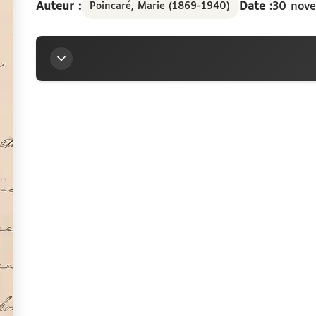
Auteur :
Date :
30 nov
Poincaré, Marie (1869-1940)
Titre
Lettre de Madame Lucien Poincaré à la marquise A
novembre 1921
Auteur
Poincaré, Marie (1869-1940)
Contributeur