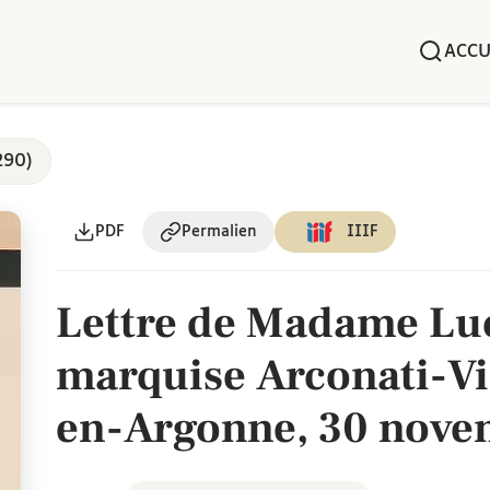
ACCU
290)
PDF
Permalien
IIIF
Lettre de Madame Luc
marquise Arconati-Vi
en-Argonne, 30 nove