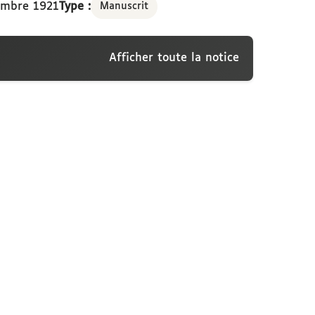
embre 1921
Type :
Manuscrit
Afficher toute la notice
rconati-Visconti, Triaucourt-en-Argonne, 30