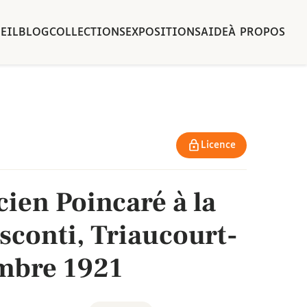
EIL
BLOG
COLLECTIONS
EXPOSITIONS
AIDE
À PROPOS
Licence
ien Poincaré à la
sconti, Triaucourt-
mbre 1921