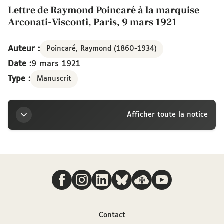
Lettre de Raymond Poincaré à la marquise
Arconati-Visconti, Paris, 9 mars 1921
Auteur :
Poincaré, Raymond (1860-1934)
Date :
9 mars 1921
Type :
Manuscrit
Afficher toute la notice
Titre
Nous suivre
Lettre de Raymond Poincaré à la marquise
Arconati-Visconti, Paris, 9 mars 1921
Auteur
Contact