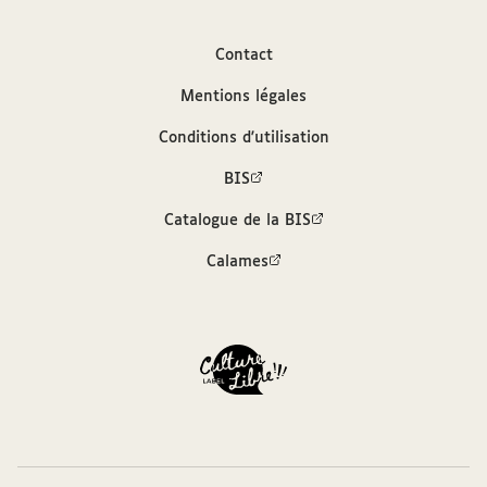
Auteur
Contact
Mentions légales
Morel-Fatio, Alfred (1850-1924)
Conditions d'utilisation
Contributeur
BIS
Catalogue de la BIS
Arconati-Visconti, Marie-Louise (1840-1923)
Calames
Sources
Description hiérarchisée dans le catalogue
des archives et manuscrits Calames
Bibliothèque interuniversitaire de la
Sorbonne, cote : MSVC 289 F. 6432