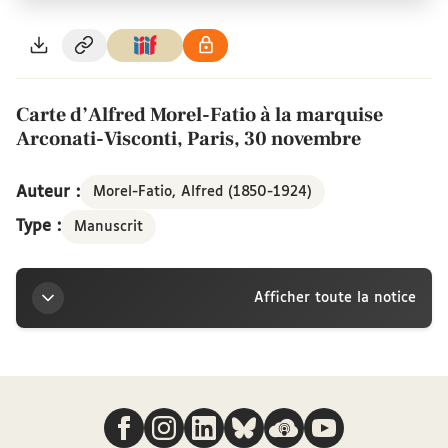
Carte d’Alfred Morel-Fatio à la marquise
Arconati-Visconti, Paris, 30 novembre
Auteur :
Morel-Fatio, Alfred (1850-1924)
Type :
Manuscrit
Afficher toute la notice
Titre
Nous suivre
Carte d’Alfred Morel-Fatio à la marquise Arconati-
Visconti, Paris, 30 novembre