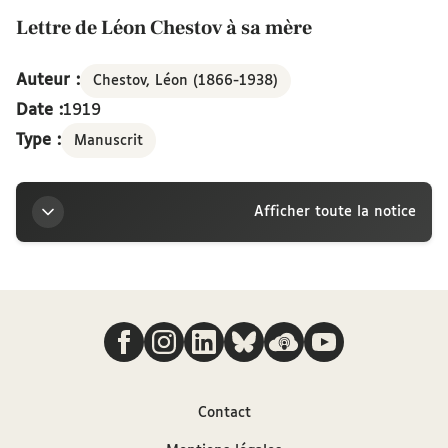
Lettre de Léon Chestov à sa mère
Auteur :
Chestov, Léon (1866-1938)
Date :
1919
Type :
Manuscrit
Afficher toute la notice
Titre
Nous suivre
Lettre de Léon Chestov à sa mère
Auteur
Contact
Chestov, Léon (1866-1938)