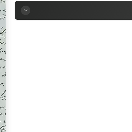
Titre
Lettre d’Alfred Morel-Fatio à la marquise Arconat
Auteur
Morel-Fatio, Alfred (1850-1924)
Contributeur
Arconati-Visconti, Marie-Louise (1840-1923)
Sources