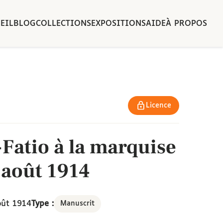
EIL
BLOG
COLLECTIONS
EXPOSITIONS
AIDE
À PROPOS
Licence
-Fatio à la marquise
 août 1914
oût 1914
Type :
Manuscrit