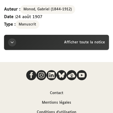
Auteur :
Monod, Gabriel (1844-1912)
Date :
24 août 1907
Type :
Manuscrit
Afficher toute la notice
Titre
Nous suivre
Lettre de Gabriel Monod à la marquise Arconati-
Visconti, 24 août 1907
Auteur
Contact
Mentions légales
Monod, Gabriel (1844-1912)
Conditions d'utilisation