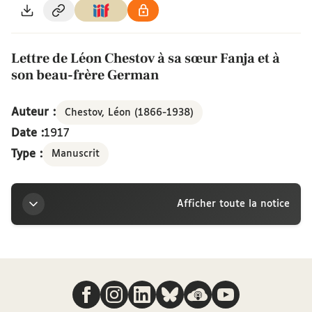
Lettre de Léon Chestov à sa sœur Fanja et à
son beau-frère German
Auteur :
Chestov, Léon (1866-1938)
Date :
1917
Type :
Manuscrit
Afficher toute la notice
Titre
Nous suivre
Lettre de Léon Chestov à sa sœur Fanja et à son
beau-frère German