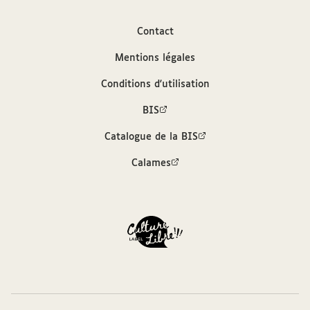
Auteur
Contact
Mentions légales
Chestov, Léon (1866-1938)
Conditions d'utilisation
Contributeurs
BIS
Catalogue de la BIS
Baranoff-Chestov, Nathalie (1900-....)
Calames
Lowtzky, Herman (1871-1957)
Lowtzky, Fanny (1873-1965)
Sources
Description hiérarchisée dans le catalogue
des archives et manuscrits Calames