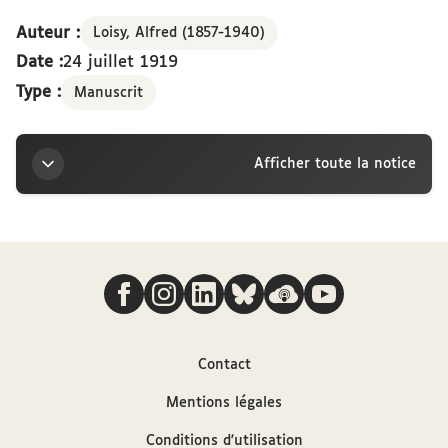
Auteur :
Loisy, Alfred (1857-1940)
Date :
24 juillet 1919
Type :
Manuscrit
Afficher toute la notice
Titre
Nous suivre
Lettre d’Alfred Loisy à la marquise Arconati-
Visconti, Ceffonds, 24 juillet 1919
Auteur
Contact
Mentions légales
Loisy, Alfred (1857-1940)
Conditions d'utilisation