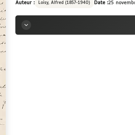
Auteur :
Date :
25 novemb
Loisy, Alfred (1857-1940)
Titre
Lettre d’Alfred Loisy à la marquise Arconati-Visc
Auteur
Loisy, Alfred (1857-1940)
Contributeur
Arconati-Visconti, Marie-Louise (1840-1923)