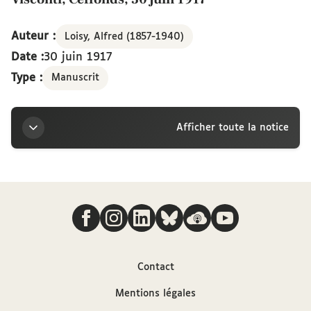
Auteur :
Loisy, Alfred (1857-1940)
Date :
30 juin 1917
Type :
Manuscrit
Afficher toute la notice
Titre
Nous suivre
Lettre d’Alfred Loisy à la marquise Arconati-
Visconti, Ceffonds, 30 juin 1917
Auteur
Contact
Mentions légales
Loisy, Alfred (1857-1940)