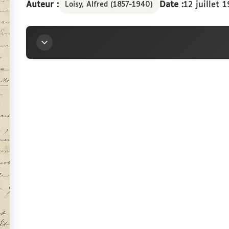
Auteur :
Date :
12 juillet 
Loisy, Alfred (1857-1940)
Titre
Lettre d’Alfred Loisy à la marquise Arconati-Viscon
Auteur
Loisy, Alfred (1857-1940)
Contributeur
Arconati-Visconti, Marie-Louise (1840-1923)