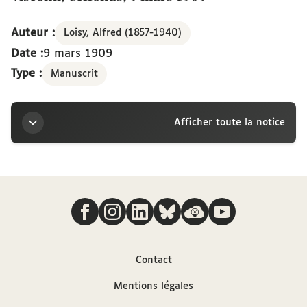
Auteur :
Loisy, Alfred (1857-1940)
Date :
9 mars 1909
Type :
Manuscrit
Afficher toute la notice
Titre
Nous suivre
Lettre d’Alfred Loisy à la marquise Arconati-
Visconti, Ceffonds, 9 mars 1909
Auteur
Contact
Mentions légales
Loisy, Alfred (1857-1940)