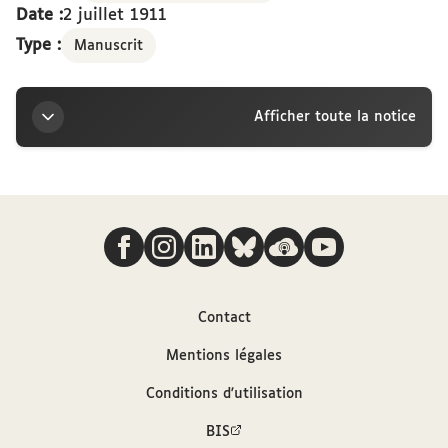
Date :
2 juillet 1911
Type :
Manuscrit
Afficher toute la notice
Titre
Nous suivre
Lettre d’Alfred Loisy à la marquise Arconati-
Visconti, Ceffonds, 2 juillet 1911
Auteur
Contact
Mentions légales
Loisy, Alfred (1857-1940)
Conditions d'utilisation
Contributeur
BIS