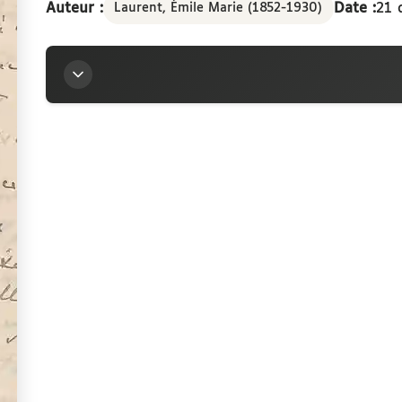
Auteur :
Date :
21 
Laurent, Émile Marie (1852-1930)
Titre
Lettre d’Émile Laurent à la marquise Arconati-Vis
Auteur
Laurent, Émile Marie (1852-1930)
Contributeur
Arconati-Visconti, Marie-Louise (1840-1923)