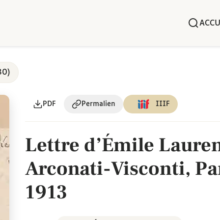
ACCU
80)
PDF
Permalien
IIIF
Lettre d’Émile Lauren
Arconati-Visconti, Pa
1913