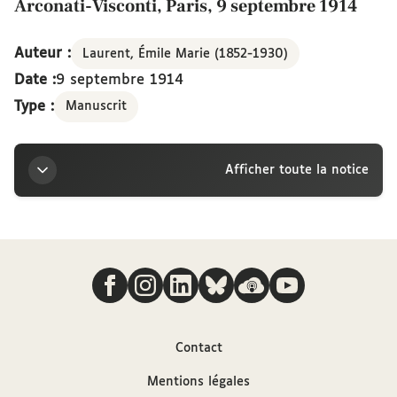
Arconati-Visconti, Paris, 9 septembre 1914
Auteur :
Laurent, Émile Marie (1852-1930)
Date :
9 septembre 1914
Type :
Manuscrit
Afficher toute la notice
Titre
Nous suivre
Lettre d’Émile Laurent à la marquise Arconati-
Visconti, Paris, 9 septembre 1914
Auteur
Contact
Mentions légales
Laurent, Émile Marie (1852-1930)