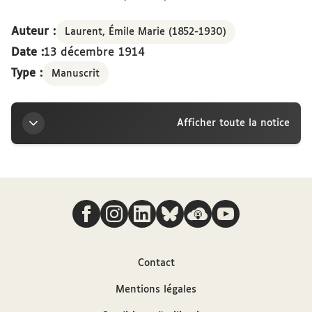
Auteur :
Laurent, Émile Marie (1852-1930)
Date :
13 décembre 1914
Type :
Manuscrit
Afficher toute la notice
Titre
Nous suivre
Lettre d’Émile Laurent à la marquise Arconati-
Visconti, Paris, 13 décembre 1914
Auteur
Contact
Mentions légales
Laurent, Émile Marie (1852-1930)