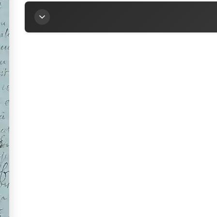
Titre
Lettre d’Abel Lefranc à la marquise Arconati-Visco
Auteur
Lefranc, Abel (1863-1952)
Contributeur
Arconati-Visconti, Marie-Louise (1840-1923)
Sources