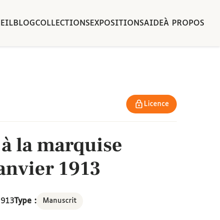
EIL
BLOG
COLLECTIONS
EXPOSITIONS
AIDE
À PROPOS
Licence
 à la marquise
janvier 1913
1913
Type :
Manuscrit