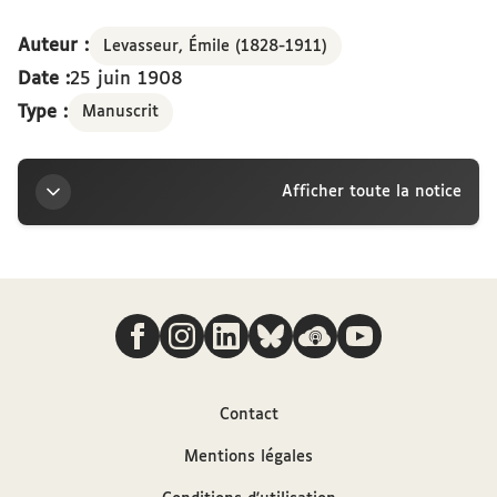
Auteur :
Levasseur, Émile (1828-1911)
Date :
25 juin 1908
Type :
Manuscrit
Afficher toute la notice
Titre
Nous suivre
Lettre d’Émile Levasseur à la marquise Arconati-
Visconti, Paris, 25 juin 1908
Auteur
Contact
Mentions légales
Levasseur, Émile (1828-1911)