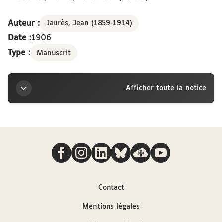
Auteur :
Jaurès, Jean (1859-1914)
Date :
1906
Type :
Manuscrit
Afficher toute la notice
Titre
Nous suivre
Lettre de Jean Jaurès à la marquise Arconati-
Visconti, Paris, vendredi [1906]
Auteur
Contact
Mentions légales
Jaurès, Jean (1859-1914)