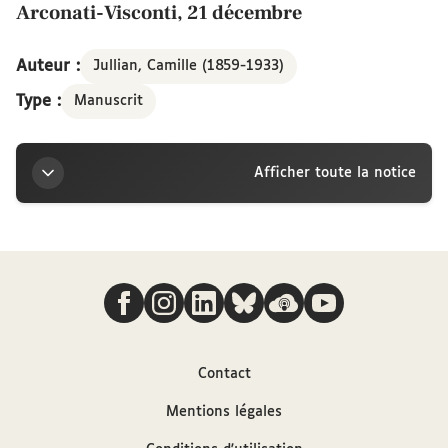
Arconati-Visconti, 21 décembre
Auteur :
Jullian, Camille (1859-1933)
Type :
Manuscrit
Afficher toute la notice
Titre
Nous suivre
Lettre de Camille Jullian à la marquise Arconati-
Visconti, 21 décembre
Auteur
Contact
Mentions légales
Jullian, Camille (1859-1933)