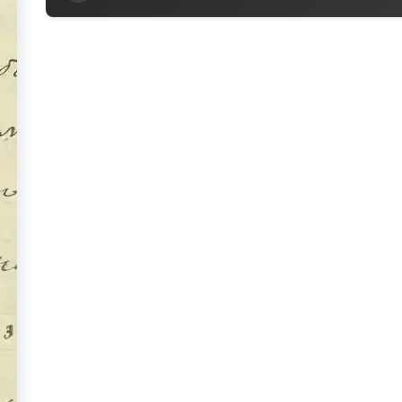
Titre
Deux lettres de Léon Chestov à sa mère
Auteur
Chestov, Léon (1866-1938)
Contributeurs
Švarcman, Anna (mère de Léon Chestov)
Baranof
Sources
Description hiérarchisée dans le catalogu