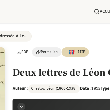
ACCU
Correspondance de et adressée à Léon Chestov
PDF
Permalien
IIIF
Deux lettres de Léon 
Auteur :
Date :
1915
Type 
Chestov, Léon (1866-1938)