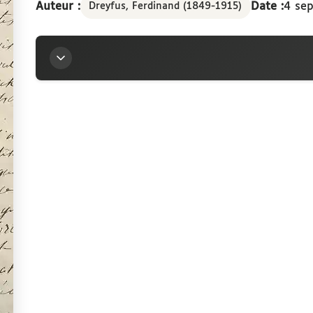
Auteur :
Date :
4 se
Dreyfus, Ferdinand (1849-1915)
Titre
Lettre de Ferdinand Dreyfus à la marquise Arcona
Auteur
Dreyfus, Ferdinand (1849-1915)
Contributeur
Arconati-Visconti, Marie-Louise (1840-1923)