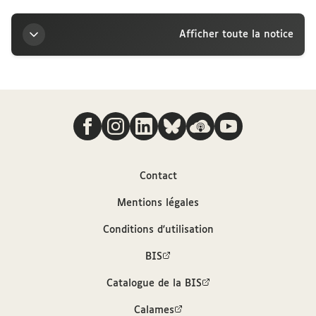
Afficher toute la notice
Titre
Nous suivre
Lettre de Ferdinand Dreyfus à la marquise
Arconati-Visconti, Paris, mercredi
Auteur
Contact
Mentions légales
Dreyfus, Ferdinand (1849-1915)
Conditions d'utilisation
Contributeur
BIS
Catalogue de la BIS
Arconati-Visconti, Marie-Louise (1840-1923)
Calames