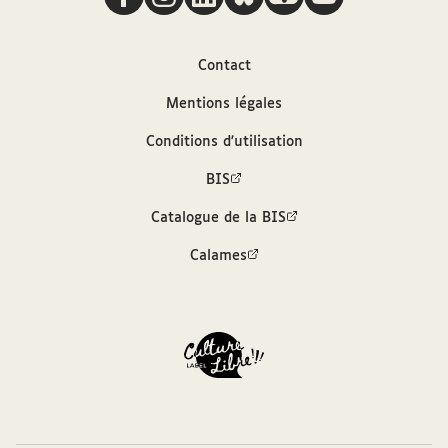
Arconati-Visconti, 16 avril 1911
Auteur
Contact
Mentions légales
Dreyfus, Ferdinand (1849-1915)
Conditions d'utilisation
Contributeur
BIS
Catalogue de la BIS
Arconati-Visconti, Marie-Louise (1840-1923)
Calames
Sources
Description hiérarchisée dans le catalogue
des archives et manuscrits Calames
Bibliothèque interuniversitaire de la
Sorbonne, cote : MSVC 276 F. 3378