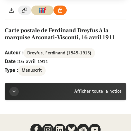
Carte postale de Ferdinand Dreyfus à la
marquise Arconati-Visconti, 16 avril 1911
Auteur :
Dreyfus, Ferdinand (1849-1915)
Date :
16 avril 1911
Type :
Manuscrit
Afficher toute la notice
Titre
Nous suivre
Carte postale de Ferdinand Dreyfus à la marquise