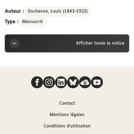
Auteur :
Duchesne, Louis (1843-1922)
Type :
Manuscrit
Afficher toute la notice
Titre
Nous suivre
Lettre de Mgr Louis Duchesne à la marquise
Arconati-Visconti, Paris, 17 juillet
Auteur
Contact
Mentions légales
Duchesne, Louis (1843-1922)
Conditions d'utilisation