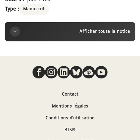
Type :
Manuscrit
Afficher toute la notice
Titre
Nous suivre
Lettre d’Alfred Dreyfus à la marquise Arconati-
Visconti, Trouville-sur-Mer, 27 juin 1920
Auteur
Contact
Mentions légales
Dreyfus, Alfred (1859-1935)
Conditions d'utilisation
Contributeur
BIS