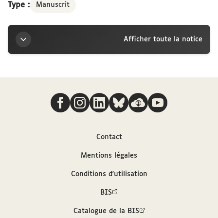
Type :
Manuscrit
Afficher toute la notice
Titre
Nous suivre
Lettre d’Alfred Dreyfus à la marquise Arconati-
Visconti, [14 septembre 1908]
Auteur
Contact
Mentions légales
Dreyfus, Alfred (1859-1935)
Conditions d'utilisation
Contributeur
BIS
Catalogue de la BIS
Arconati-Visconti, Marie-Louise (1840-1923)