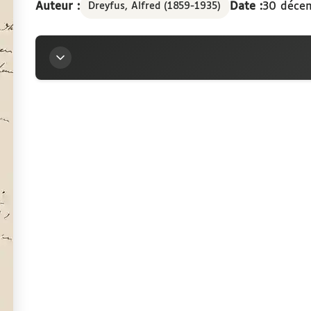
Auteur :
Date :
30 déce
Dreyfus, Alfred (1859-1935)
Titre
Lettre d’Alfred Dreyfus à la marquise Arconati-Vi
Auteur
Dreyfus, Alfred (1859-1935)
Contributeur
Arconati-Visconti, Marie-Louise (1840-1923)