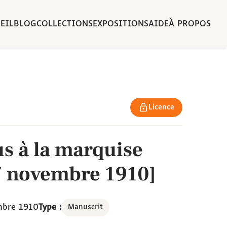
EIL
BLOG
COLLECTIONS
EXPOSITIONS
AIDE
À PROPOS
Licence
us à la marquise
17 novembre 1910]
mbre 1910
Type :
Manuscrit