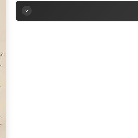
Titre
Lettre d’Alfred Dreyfus à la marquise Arconati-Vi
Auteur
Dreyfus, Alfred (1859-1935)
Contributeur
Arconati-Visconti, Marie-Louise (1840-1923)
Sources