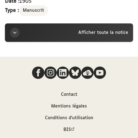
Date :
1905
Type :
Manuscrit
Afficher toute la notice
Titre
Nous suivre
Lettre d’Alfred Dreyfus à la marquise Arconati-
Visconti, [1905]
Auteur
Contact
Mentions légales
Dreyfus, Alfred (1859-1935)
Conditions d'utilisation
Contributeur
BIS