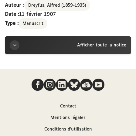
Auteur :
Dreyfus, Alfred (1859-1935)
Date :
11 février 1907
Type :
Manuscrit
Afficher toute la notice
Titre
Nous suivre
Lettre d’Alfred Dreyfus à la marquise Arconati-
Visconti, 11 février [1907]
Auteur
Contact
Mentions légales
Dreyfus, Alfred (1859-1935)
Conditions d'utilisation