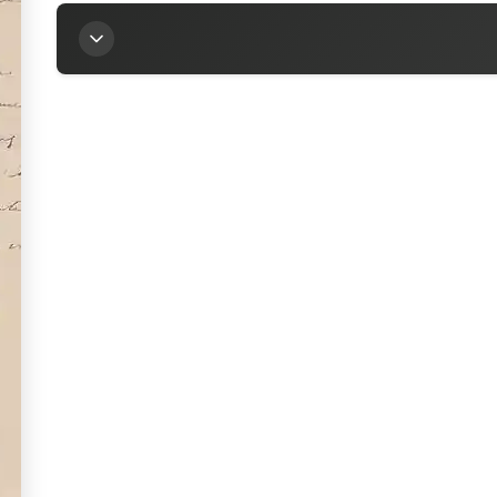
Titre
Lettre d’Alfred Dreyfus à la marquise Arconati-Vis
Auteur
Dreyfus, Alfred (1859-1935)
Contributeur
Arconati-Visconti, Marie-Louise (1840-1923)
Sources