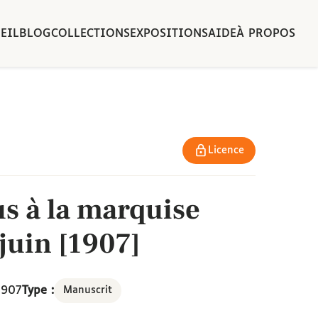
EIL
BLOG
COLLECTIONS
EXPOSITIONS
AIDE
À PROPOS
Licence
us à la marquise
juin [1907]
1907
Type :
Manuscrit