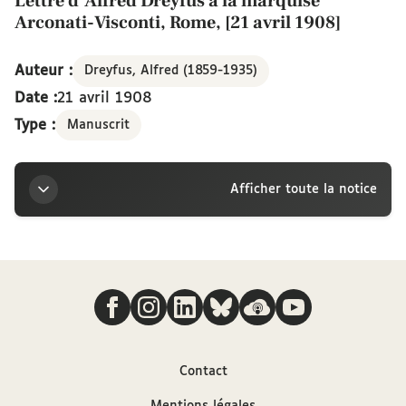
Lettre d’Alfred Dreyfus à la marquise
Arconati-Visconti, Rome, [21 avril 1908]
Auteur :
Dreyfus, Alfred (1859-1935)
Date :
21 avril 1908
Type :
Manuscrit
Afficher toute la notice
Titre
Nous suivre
Lettre d’Alfred Dreyfus à la marquise Arconati-
Visconti, Rome, [21 avril 1908]
Auteur
Contact