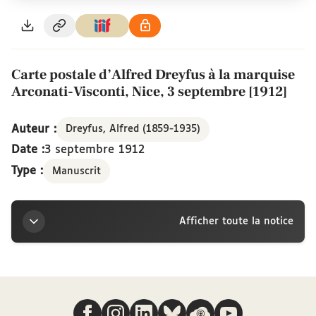
Carte postale d’Alfred Dreyfus à la marquise
Arconati-Visconti, Nice, 3 septembre [1912]
Auteur :
Dreyfus, Alfred (1859-1935)
Date :
3 septembre 1912
Type :
Manuscrit
Afficher toute la notice
Titre
Nous suivre
Carte postale d’Alfred Dreyfus à la marquise