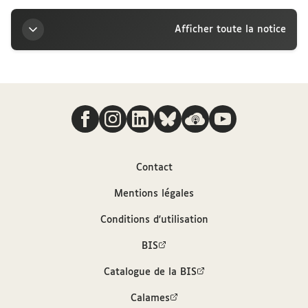
Afficher toute la notice
Titre
Nous suivre
Carte pneumatique d’Alfred Dreyfus à la marquise
Arconati-Visconti, 25 mars 1903
Auteur
Contact
Mentions légales
Dreyfus, Alfred (1859-1935)
Conditions d'utilisation
Contributeur
BIS
Catalogue de la BIS
Arconati-Visconti, Marie-Louise (1840-1923)
Calames