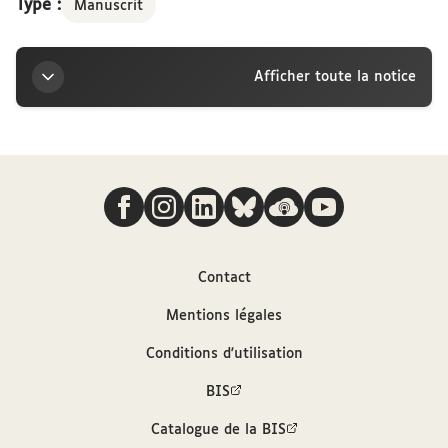
Type :
Manuscrit
Afficher toute la notice
Titre
Nous suivre
Lettre de Franz Cumont à la marquise Arconati-
Visconti, 6 décembre
Auteur
Contact
Mentions légales
Cumont, Franz (1868-1947)
Conditions d'utilisation
Contributeur
BIS
Catalogue de la BIS
Arconati-Visconti, Marie-Louise (1840-1923)