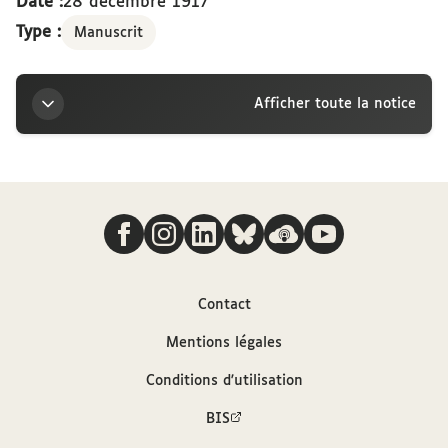
Date :
28 décembre 1917
Type :
Manuscrit
Afficher toute la notice
Titre
Nous suivre
Lettre de Franz Cumont à la marquise Arconati-
Visconti, Rome, 28 décembre [1917]
Auteur
Contact
Mentions légales
Cumont, Franz (1868-1947)
Conditions d'utilisation
Contributeur
BIS