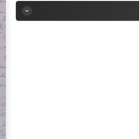
Titre
Lettre de Franz Cumont à la marquise Arconati-Vis
Auteur
Cumont, Franz (1868-1947)
Contributeur
Arconati-Visconti, Marie-Louise (1840-1923)
Sources