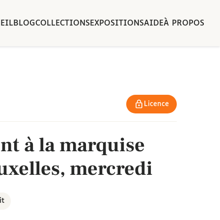
EIL
BLOG
COLLECTIONS
EXPOSITIONS
AIDE
À PROPOS
Licence
nt à la marquise
uxelles, mercredi
it