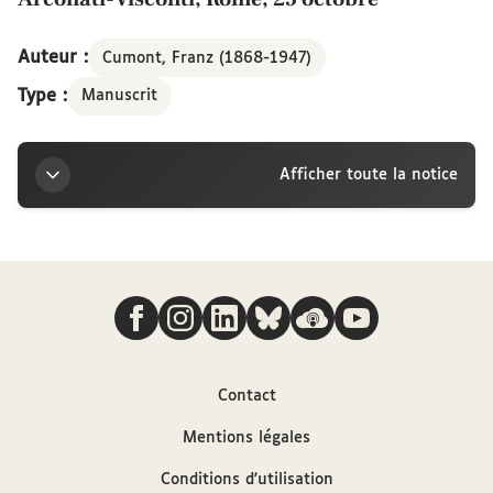
Auteur :
Cumont, Franz (1868-1947)
Type :
Manuscrit
Afficher toute la notice
Titre
Nous suivre
Lettre de Franz Cumont à la marquise Arconati-
Visconti, Rome, 25 octobre
Auteur
Contact
Mentions légales
Cumont, Franz (1868-1947)
Conditions d'utilisation