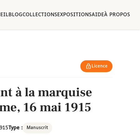
EIL
BLOG
COLLECTIONS
EXPOSITIONS
AIDE
À PROPOS
Licence
nt à la marquise
ome, 16 mai 1915
1915
Type :
Manuscrit