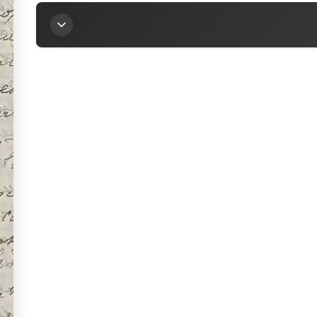
Titre
Lettre de Franz Cumont à la marquise Arconati-V
Auteur
Cumont, Franz (1868-1947)
Contributeur
Arconati-Visconti, Marie-Louise (1840-1923)
Sources